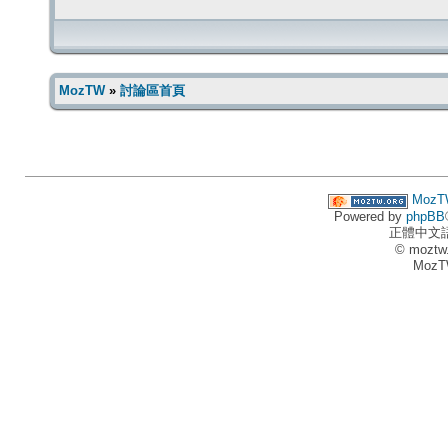
MozTW
»
討論區首頁
MozT
Powered by
phpBB
正體中文
© moztw
MozT