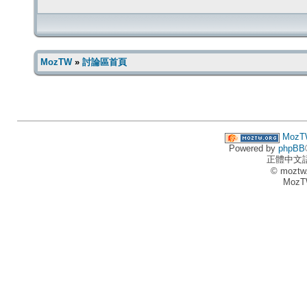
MozTW
»
討論區首頁
MozT
Powered by
phpBB
正體中文
© moztw
MozT