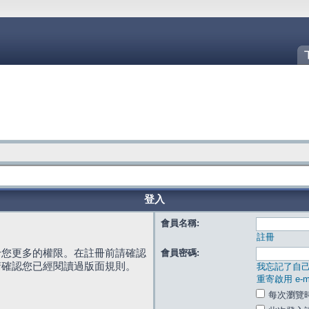
登入
會員名稱:
註冊
給您更多的權限。在註冊前請確認
會員密碼:
請確認您已經閱讀過版面規則。
我忘記了自
重寄啟用 e-ma
每次瀏覽