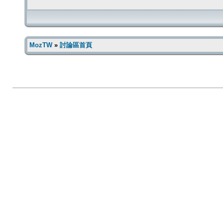
MozTW
»
討論區首頁