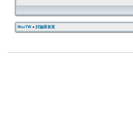
MozTW
»
討論區首頁