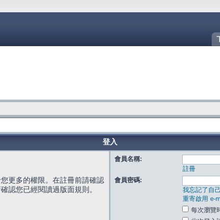
登入
會員名稱:
註冊
給您更多的權限。在註冊前請確認
會員密碼:
請確認您已經閱讀過版面規則。
我忘記了自
重寄啟用 e-ma
每次瀏覽