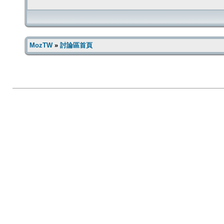
MozTW
»
討論區首頁