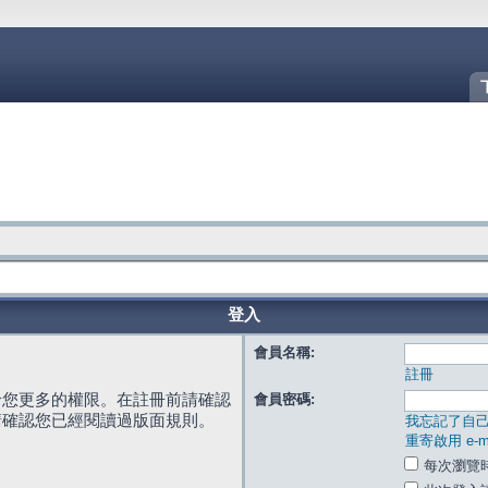
登入
會員名稱:
註冊
給您更多的權限。在註冊前請確認
會員密碼:
請確認您已經閱讀過版面規則。
我忘記了自
重寄啟用 e-ma
每次瀏覽