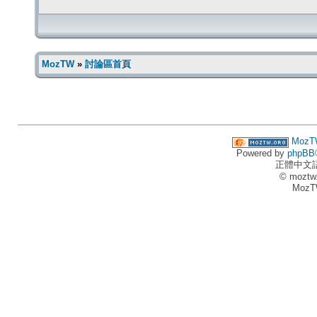
MozTW
»
討論區首頁
MozT
Powered by
phpBB
正體中文
© moztw
MozT