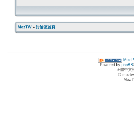
MozTW
»
討論區首頁
MozT
Powered by
phpBB
正體中文
© moztw
MozT