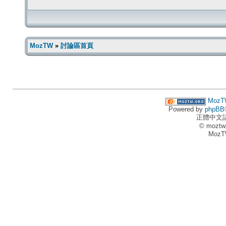
MozTW
»
討論區首頁
MozT
Powered by
phpBB
正體中文
© moztw
MozT