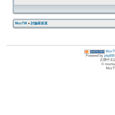
MozTW
»
討論區首頁
MozT
Powered by
phpBB
正體中文
© moztw
MozT