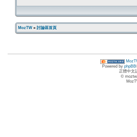
MozTW
»
討論區首頁
MozT
Powered by
phpBB
正體中文
© moztw
MozT