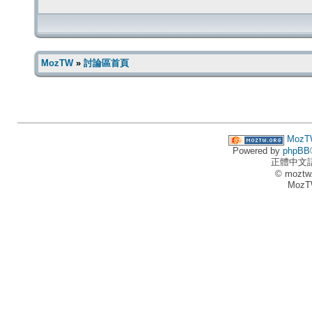
MozTW
»
討論區首頁
MozT
Powered by
phpBB
正體中文
© moztw
MozT