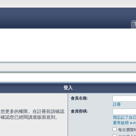
登入
會員名稱:
註冊
給您更多的權限。在註冊前請確認
會員密碼:
請確認您已經閱讀過版面規則。
我忘記了自
重寄啟用 e-ma
每次瀏覽