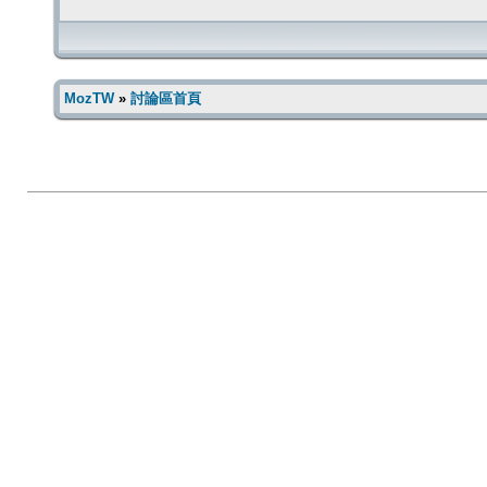
MozTW
»
討論區首頁