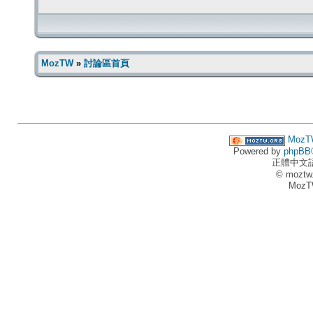
MozTW
»
討論區首頁
MozT
Powered by
phpBB
正體中文
© moztw
MozT