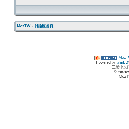
MozTW
»
討論區首頁
MozT
Powered by
phpBB
正體中文
© moztw
MozT