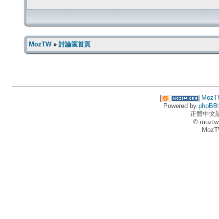
MozTW
»
討論區首頁
MozT
Powered by
phpBB
正體中文
© moztw
MozT