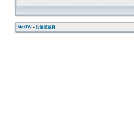
MozTW
»
討論區首頁