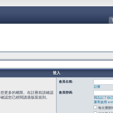
登入
會員名稱:
註冊
給您更多的權限。在註冊前請確認
會員密碼:
請確認您已經閱讀過版面規則。
我忘記了自
重寄啟用 e-ma
每次瀏覽