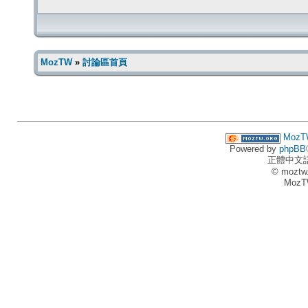
MozTW
»
討論區首頁
MozT
Powered by
phpBB
正體中文
© moztw
MozT