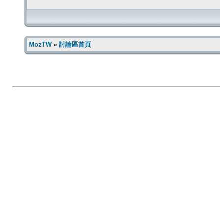
MozTW
»
討論區首頁