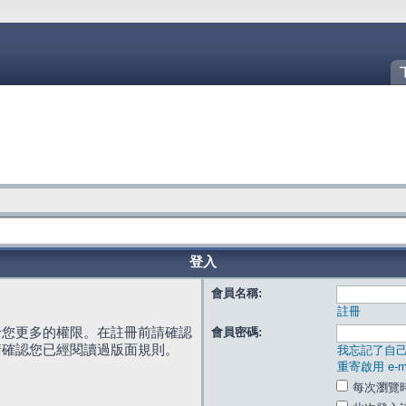
登入
會員名稱:
註冊
給您更多的權限。在註冊前請確認
會員密碼:
請確認您已經閱讀過版面規則。
我忘記了自
重寄啟用 e-ma
每次瀏覽