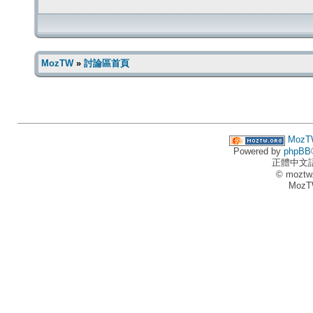
MozTW
»
討論區首頁
MozT
Powered by
phpBB
正體中文
© moztw
MozT