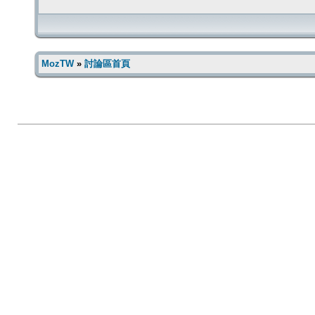
MozTW
»
討論區首頁