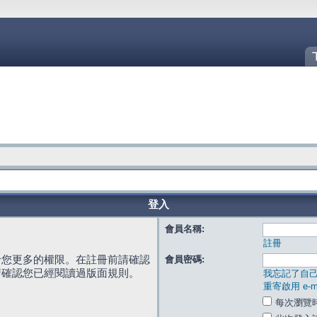
登入
會員名稱:
註冊
給您更多的權限。在註冊前請確認
會員密碼:
請確認您已經閱讀過版面規則。
我忘記了自
重寄啟用 e-ma
每次瀏覽