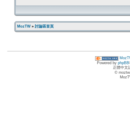
MozTW
»
討論區首頁
MozT
Powered by
phpBB
正體中文
© moztw
MozT