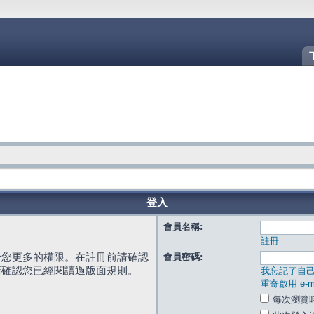
登入
會員名稱:
註冊
給您更多的權限。在註冊前請確認
會員密碼:
請確認您已經閱讀過版面規則。
我忘記了自
重寄啟用 e-ma
每次瀏覽