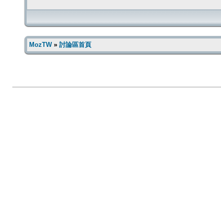
MozTW
»
討論區首頁