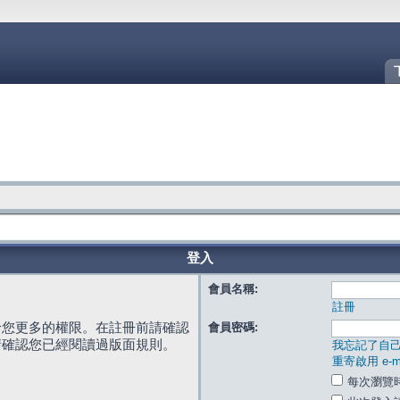
登入
會員名稱:
註冊
給您更多的權限。在註冊前請確認
會員密碼:
請確認您已經閱讀過版面規則。
我忘記了自
重寄啟用 e-ma
每次瀏覽