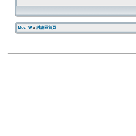
MozTW
»
討論區首頁