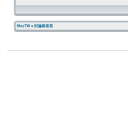
MozTW
»
討論區首頁