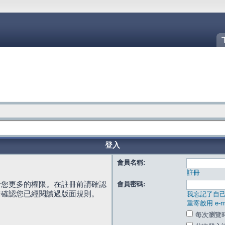
登入
會員名稱:
註冊
給您更多的權限。在註冊前請確認
會員密碼:
請確認您已經閱讀過版面規則。
我忘記了自
重寄啟用 e-ma
每次瀏覽