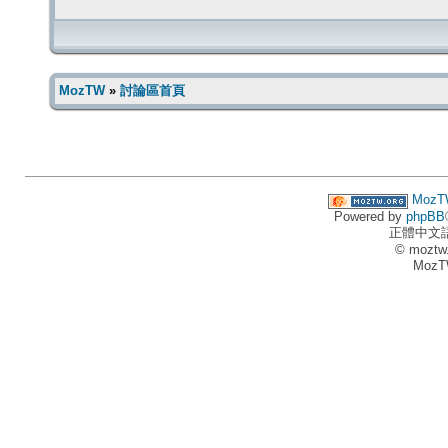
MozTW
»
討論區首頁
MozT
Powered by
phpBB
正體中文
© moztw
MozT