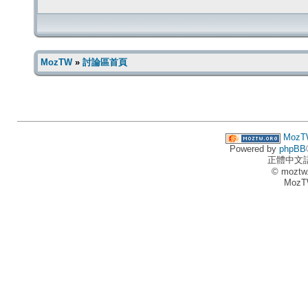
MozTW
»
討論區首頁
MozT
Powered by
phpBB
正體中文
© moztw
MozT