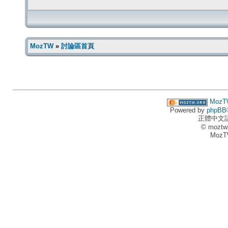
MozTW
»
討論區首頁
MozT
Powered by
phpBB
正體中文
© moztw
MozT