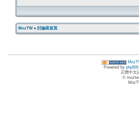
MozTW
»
討論區首頁
MozT
Powered by
phpBB
正體中文
© moztw
MozT