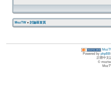
MozTW
»
討論區首頁
MozT
Powered by
phpBB
正體中文
© moztw
MozT