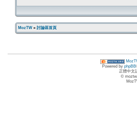
MozTW
»
討論區首頁
MozT
Powered by
phpBB
正體中文
© moztw
MozT