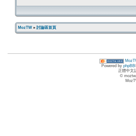
MozTW
»
討論區首頁
MozT
Powered by
phpBB
正體中文
© moztw
MozT