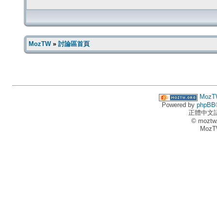
MozTW
»
討論區首頁
MozT
Powered by
phpBB
正體中文
© moztw
MozT