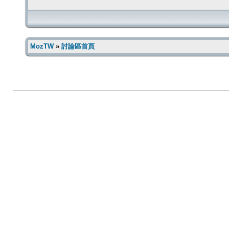
MozTW
»
討論區首頁