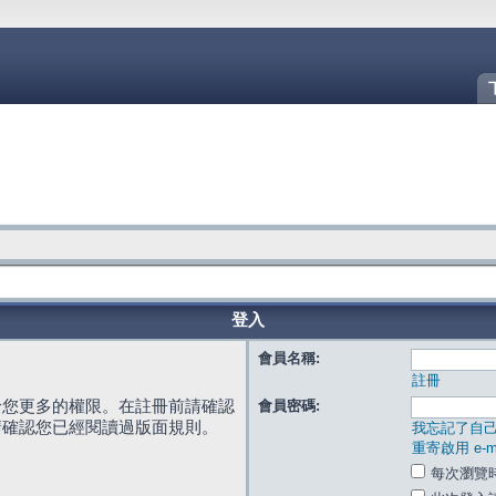
登入
會員名稱:
註冊
給您更多的權限。在註冊前請確認
會員密碼:
請確認您已經閱讀過版面規則。
我忘記了自
重寄啟用 e-ma
每次瀏覽