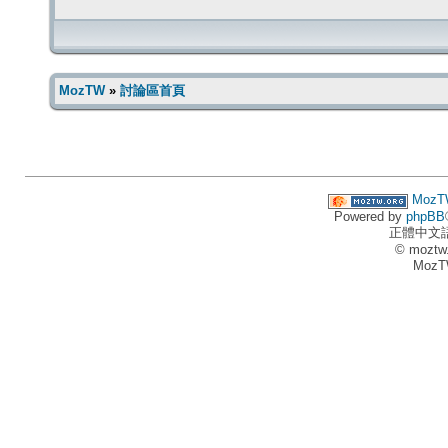
MozTW
»
討論區首頁
MozT
Powered by
phpBB
正體中文
© moztw
MozT