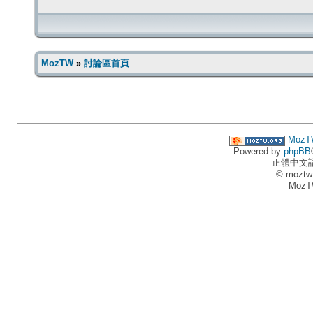
MozTW
»
討論區首頁
MozT
Powered by
phpBB
正體中文
© moztw
MozT