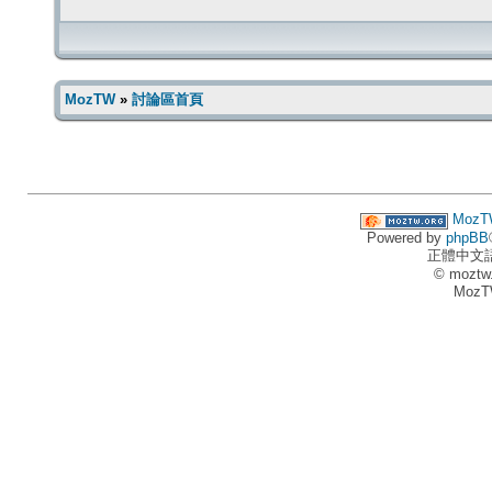
MozTW
»
討論區首頁
MozT
Powered by
phpBB
正體中文
© moztw
MozT