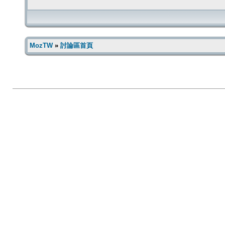
MozTW
»
討論區首頁