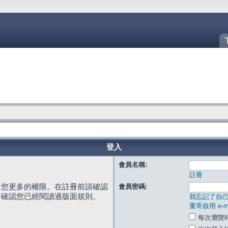
登入
會員名稱:
註冊
給您更多的權限。在註冊前請確認
會員密碼:
請確認您已經閱讀過版面規則。
我忘記了自
重寄啟用 e-ma
每次瀏覽