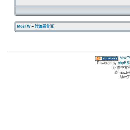
MozTW
»
討論區首頁
MozT
Powered by
phpBB
正體中文
© moztw
MozT