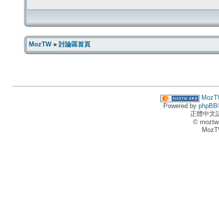
MozTW
»
討論區首頁
MozT
Powered by
phpBB
正體中文
© moztw
MozT