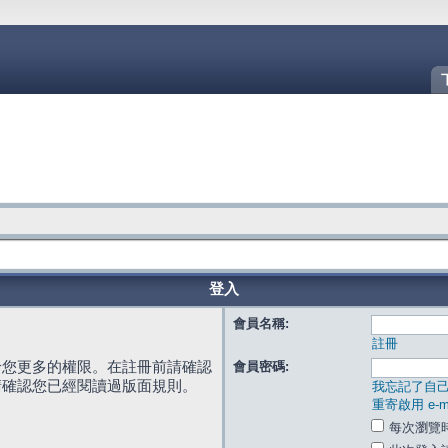
登入
會員名稱:
註冊
給您更多的權限。在註冊前請確認
會員密碼:
請確認您已經閱讀過版面規則。
我忘記了自
重寄啟用 e-ma
每次瀏覽