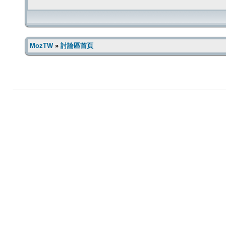
MozTW
»
討論區首頁