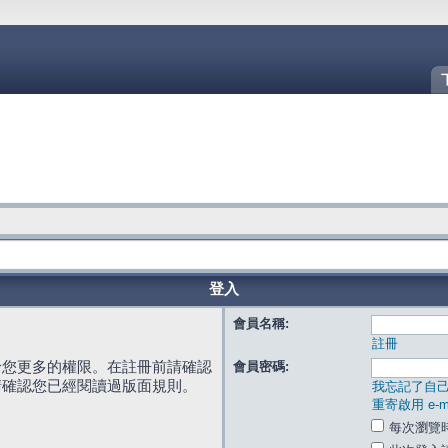
登入
會員名稱:
註冊
給您更多的權限。在註冊前請確認
會員密碼:
請確認您已經閱讀過版面規則。
我忘記了自
重寄啟用 e-ma
每次瀏覽