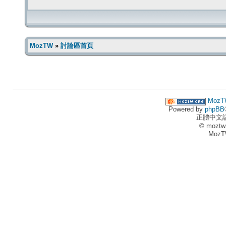
MozTW
»
討論區首頁
MozT
Powered by
phpBB
正體中文
© moztw
MozT