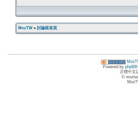
MozTW
»
討論區首頁
MozT
Powered by
phpBB
正體中文
© moztw
MozT