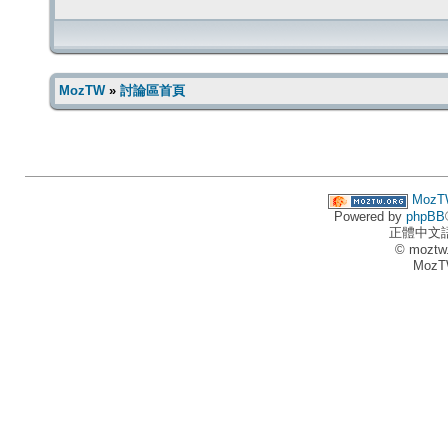
MozTW
»
討論區首頁
MozT
Powered by
phpBB
正體中文
© moztw
MozT