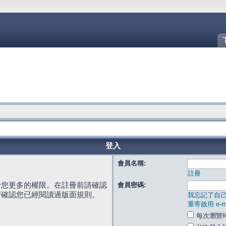
登入
會員名稱:
註冊
給您更多的權限。在註冊前請確認
會員密碼:
請確認您已經閱讀過版面規則。
我忘記了自
重寄啟用 e-ma
每次瀏覽