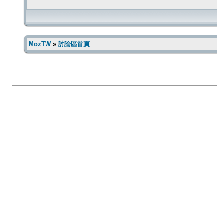
MozTW
»
討論區首頁