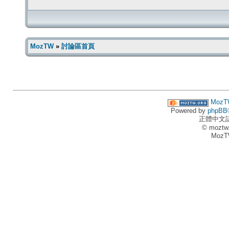
MozTW
»
討論區首頁
MozT
Powered by
phpBB
正體中文
© moztw
MozT