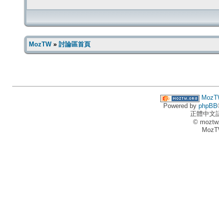
MozTW
»
討論區首頁
MozT
Powered by
phpBB
正體中文
© moztw
MozT