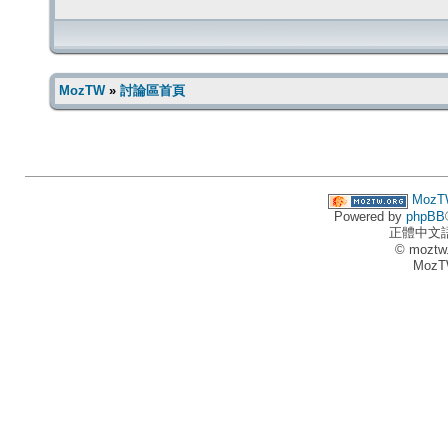
MozTW
»
討論區首頁
MozT
Powered by
phpBB
正體中文
© moztw
MozT