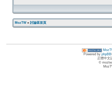
MozTW
»
討論區首頁
MozT
Powered by
phpBB
正體中文
© moztw
MozT