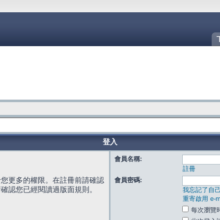
登入
會員名稱:
註冊
給您更多的權限。在註冊前請確認
會員密碼:
請確認您已經閱讀過版面規則。
我忘記了自
重寄啟用 e-ma
每次瀏覽