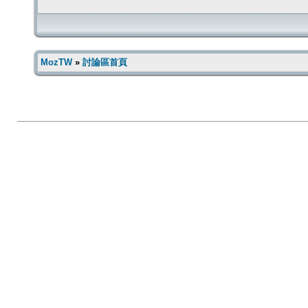
MozTW
»
討論區首頁